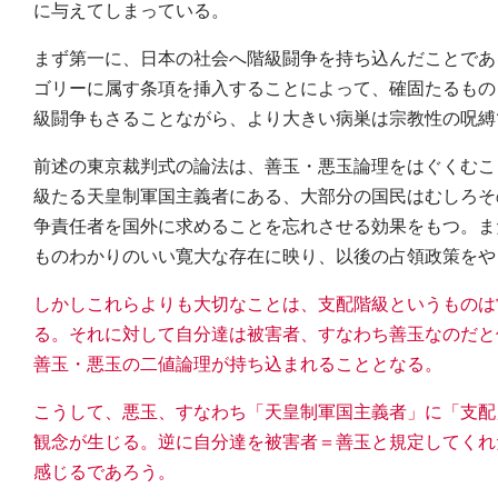
に与えてしまっている。
まず第一に、日本の社会へ階級闘争を持ち込んだことであ
ゴリーに属す条項を挿入することによって、確固たるもの
級闘争もさることながら、より大きい病巣は宗教性の呪縛
前述の東京裁判式の論法は、善玉・悪玉論理をはぐくむこ
級たる天皇制軍国主義者にある、大部分の国民はむしろそ
争責任者を国外に求めることを忘れさせる効果をもつ。ま
ものわかりのいい寛大な存在に映り、以後の占領政策をや
しかしこれらよりも大切なことは、支配階級というものは
る。それに対して自分達は被害者、すなわち善玉なのだと
善玉・悪玉の二値論理が持ち込まれることとなる。
こうして、悪玉、すなわち「天皇制軍国主義者」に「支配
観念が生じる。逆に自分達を被害者＝善玉と規定してくれ
感じるであろう。