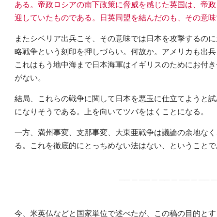
ある。帝政ロシアの南下政策に脅威を感じた英国は、帝政
迎していたものである。日英同盟を結んだのも、その意味
またシベリア出兵こそ、その意味では日本を攻撃するのに
略戦争という刻印を押しづらい。何故か。アメリカも出兵
これはもう地中海まで日本海軍はイギリスのためにお付き
がない。
結局、これらの戦争に関して日本を悪玉に仕立てようと試
になりそうである。上を向いてツバをはくことになる。
一方、満州事変、支那事変、大東亜戦争は議論の余地なく
る。これを徹底的にとっちめない法はない、ということで
── ─ ── ─ ── ─ ── ─ ── ─
今、米英仏などと国家単位で述べたが、この稿の目的とす