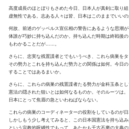
高度成長のほとぼりもさめた今日、日本人が真剣に取り組
虚無性である。志ある人々は皆、日本はこのままでいいの
何故、前述のゲッベルス宣伝相の警告にあるような思潮が
体誰が巧妙に持ち込んだのか。持ち込んだ時期は終戦後の
もわかることだが……。
さらに、忠実な残置諜者とでもいうべき、これら病巣をタ
その勢力とこれを持ち込んだ勢力との関係は如何。今日の
することではあるまいか。
さらに、これらの病巣の残置諜者たる勢力が金科玉条とし
憲法の隠された狙いとは如何なるものか。そのルーツは。
日本にとって焦眉の急といわねばならない。
これらの病巣のコーディネーターの役割をしているのが日
しかしもう少し考えてみると、この日本国憲法を持ち込み
という宗教的呪縛性でもって、あたかも千古不磨の大典の