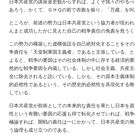
日本共産党の講座派史観からすれば、よくぞ我々のやるべ
あろう。かくて、ＧＨＱの前で赤旗を振り、「万歳」を叫
ところが、前述の勢力は日本共産党という協力者が現われ
んまと成功したかに見えた自己の戦争責任の免責を危うく
この勢力の構築した虚構仮設を自己絶対化することをその
争責任を「天皇制軍国主義者」であると主張している。と
よると、戦争の要因はその社会体制の中に存する経済的要
然的な戦争要因を内蔵している。しかし社会主義、共産主
全に除去されると説いている。しかも、その資本主義体制
的必然性であるという。その歴史的必然性を具現化する唯
している。
日本共産党が前衛としての本来的な責任を果たし日本を資
性という有難い要因の応援も得て転化させていれば、戦争
極論すれば、開戦の責任は一にかかって、日本共産党の無
う論理も成り立つのである。