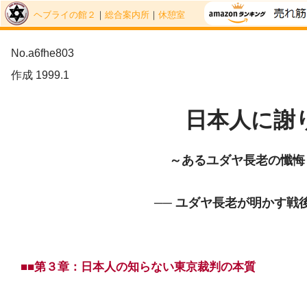
ヘブライの館２
｜
総合案内所
｜
休憩室
No.a6fhe803
作成 1999.1
日本人に謝
～あるユダヤ長老の懺悔
── ユダヤ長老が明かす戦後
■■第３章：日本人の知らない東京裁判の本質