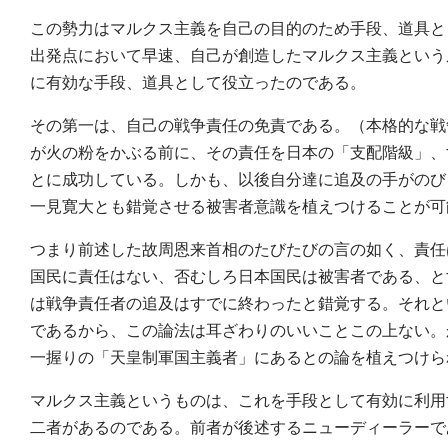
この勢力はマルクス主義を自己の目的のため手段、道具と
出発点において早速、自己が創造したマルクス主義という
に有効な手段、道具として役立ったのである。
その第一は、自己の戦争責任の免責である。（本格的な戦
が火の粉をかぶる前に、その責任を日本の「支配階級」、
とに成功している。しかも、以後自分達に追及の手がのび
一見寛大とも錯覚させる被害者意識を植えつけることが可
つまり前述した故周恩来首相のたびたびの言の如く、責任
国民に責任はない、否むしろ日本国民は被害者である、と
は戦争責任者の追及はすでに終わったと錯覚する。それと
であるから、この論法は耳ざわりのいいことこの上ない。
一握りの「天皇制軍国主義者」にあるとの論を植えつけら
マルクス主義というものは、これを手段として有効に利用
二者があるのである。前者が後述するニューディーラーで